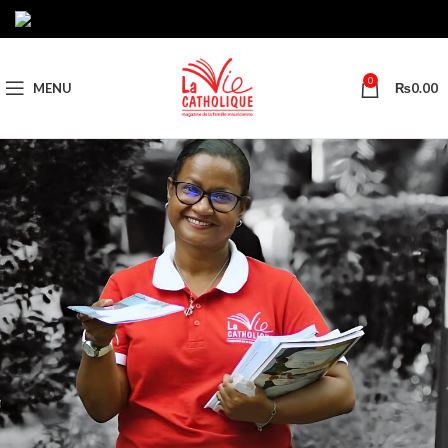
0
MENU
₨
0.00