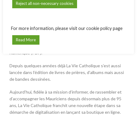
Reject all non-necessary cookies
de l’île Maurice,
La Vie Catholique
est un magazine
profondément ancré dans la vie mauricienne.
Initialement une simple feuille en noir et blanc,
La Vie
For more information, please visit our cookie policy page
Catholique
a évolué au fil des décennies pour devenir un
magazine en couleurs de 60 pages, vendu dans les
Read More
paroisses, supermarchés, boutiques, ainsi qu’en version
numérique (PDF).
Depuis quelques années déjà
La Vie Catholique
s’est aussi
lancée dans l’édition de livres de prières, d’albums mais aussi
de bandes dessinées.
Aujourd’hui, fidèle à sa mission d’informer, de rassembler et
d’accompagner les Mauriciens depuis désormais plus de 95
ans,
La Vie Catholique
franchit une nouvelle étape dans sa
démarche de digitalisation en lançant sa boutique en ligne.