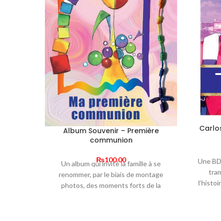
Carlos
Album Souvenir – Première
communion
₨
100.00
Une BD 
Un album qui invite la famille à se
tram
renommer, par le biais de montage
l’histo
photos, des moments forts de la
perd
Première communion de leur enfant.
comme e
Une activité ludique pour que les
vale
souvenirs perdurent. Un beau cadeau