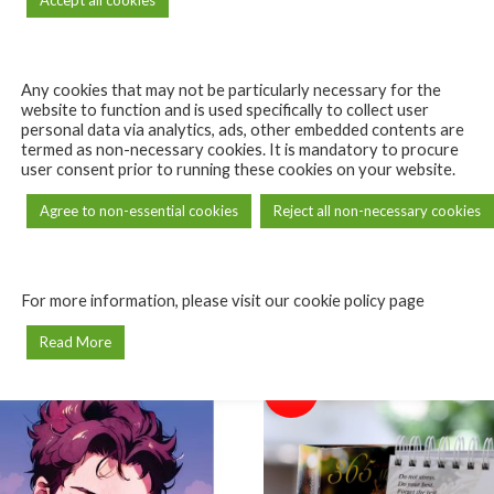
REVIEWS (0)
Any cookies that may not be particularly necessary for the
website to function and is used specifically to collect user
personal data via analytics, ads, other embedded contents are
Reviews
may leave a review.
termed as non-necessary cookies. It is mandatory to procure
user consent prior to running these cookies on your website.
There are no reviews yet.
Agree to non-essential cookies
Reject all non-necessary cookies
For more information, please visit our cookie policy page
Read More
-29%