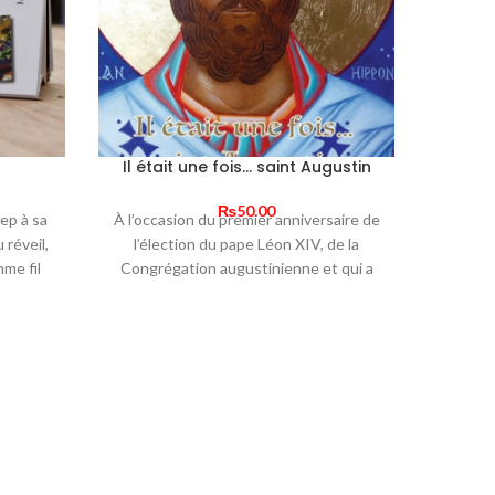
Il était une fois… saint Augustin
rrent
₨
50.00
ep à sa
À l’occasion du premier anniversaire
de
ice
 réveil,
l’élection du
pape Léon XIV
,
de la
me fil
C
ongrégation augustinienne
et qui a
50.00.
La Mi
journée.
récemment effectué une visite
e sa
apostolique en Algérie, terre natale
de
’année.
saint-Augustin
,
La Vie Catholique invite
Redéco
andes
ses fidèles lecteurs à découvrir ce
vous a
andes
grand saint,
docteur de l’Église, et qui
simpl
 de fin
est une source d’inspiration pour notre
pas à 
 toute
pape.
confessi
une r