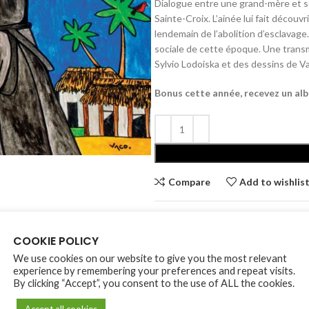
Dialogue entre une grand-mère et so
was:
is:
Sainte-Croix. L’ainée lui fait découv
₨300.00.
₨25
lendemain de l’abolition d’esclavage
sociale de cette époque. Une trans
Sylvio Lodoiska et des dessins de Va
Bonus cette année, recevez un al
Alternative:
Compare
Add to wishlis
SKU:
DMPL
COOKIE POLICY
Category:
La Vie Catholique
We use cookies on our website to give you the most relevant
Share:
experience by remembering your preferences and repeat visits.
By clicking “Accept”, you consent to the use of ALL the cookies.
Accept all cookies