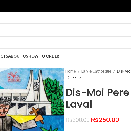
UCTS
ABOUT US
HOW TO ORDER
Home
La Vie Catholique
Dis-Moi
Dis-Moi Pere
Laval
Original
Cur
₨
250.00
₨
300.00
price
pric