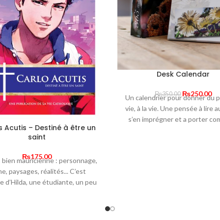
Desk Calendar
Original
Cu
₨
250.00
₨
350.00
Un calendrier pour donner du p
price
pr
vie, à la vie. Une pensée à lire au
was:
is:
s’en imprégner et a porter com
₨350.00.
₨2
 Acutis – Destiné à être un
conducteur tout au long de la 
saint
Un calendrier qui garde tout
pertinence quelle que ce soit l
₨
175.00
bien mauricienne : personnage,
Un beau cadeau pour les gr
e, paysages, réalités... C’est
occasions : anniversaire, gr
ire d’Hilda, une étudiante, un peu
célébrations religieuses, fêtes
ue, qui va découvrir un jeune
d’année... ou encore pour dire
lle, bien dans ses baskets, ses
son affection.
urs, sa foi. En découlera une