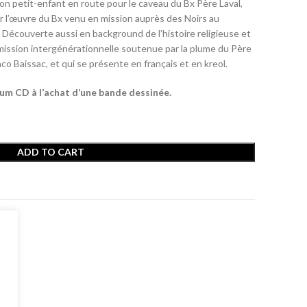
n petit-enfant en route pour le caveau du Bx Père Laval,
rir l’œuvre du Bx venu en mission auprès des Noirs au
0.00.
. Découverte aussi en background de l’histoire religieuse et
mission intergénérationnelle soutenue par la plume du Père
co Baissac, et qui se présente en français et en kreol.
bum CD à l’achat d’une bande dessinée.
ADD TO CART
t