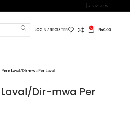
CONTACT US
0
LOGIN / REGISTER
₨
0.00
 Pere Laval/Dir-mwa Per Laval
 Laval/Dir-mwa Per
rent
e