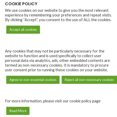
COOKIE POLICY
We use cookies on our website to give you the most relevant
experience by remembering your preferences and repeat visits.
By clicking “Accept”, you consent to the use of ALL the cookies.
Accept all cookies
Any cookies that may not be particularly necessary for the
website to function and is used specifically to collect user
personal data via analytics, ads, other embedded contents are
REVIEWS (0)
termed as non-necessary cookies. It is mandatory to procure
user consent prior to running these cookies on your website.
Reviews
may leave a review.
Agree to non-essential cookies
Reject all non-necessary cookies
There are no reviews yet.
For more information, please visit our cookie policy page
Read More