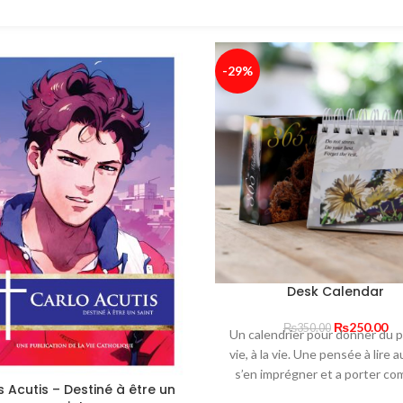
-29%
Desk Calendar
Original
Cu
₨
250.00
₨
350.00
Un calendrier pour donner du p
price
pr
vie, à la vie. Une pensée à lire au
was:
is:
s’en imprégner et a porter com
₨350.00.
₨2
 Acutis – Destiné à être un
conducteur tout au long de la 