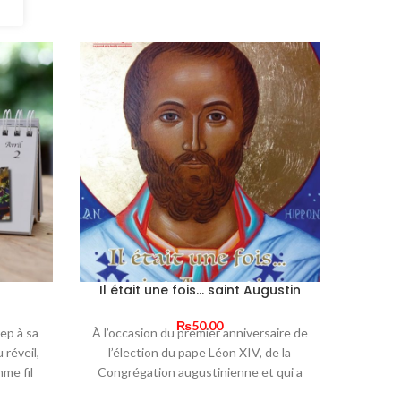
Il était une fois… saint Augustin
La B
rrent
₨
50.00
ep à sa
À l’occasion du premier anniversaire
de
ice
Ce pe
 réveil,
l’élection du
pape Léon XIV
,
de la
enfant
me fil
C
ongrégation augustinienne
et qui a
50.00.
biblique
journée.
récemment effectué une visite