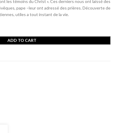
 sont les témoins du Christ ». Ces derniers nous ont laissé des
s, évêques, pape –leur ont adressé des prières. Découverte de
iennes, utiles a tout instant de la vie.
ADD TO CART
t