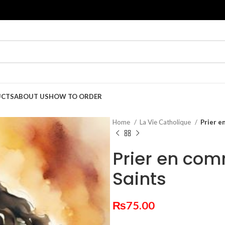
UCTS
ABOUT US
HOW TO ORDER
Home
La Vie Catholique
Prier e
Prier en com
Saints
₨
75.00