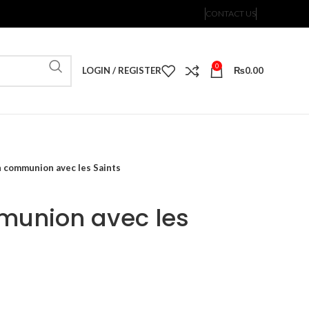
CONTACT US
0
LOGIN / REGISTER
₨
0.00
n communion avec les Saints
munion avec les