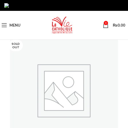
0
MENU
₨
0.00
SOLD
OUT