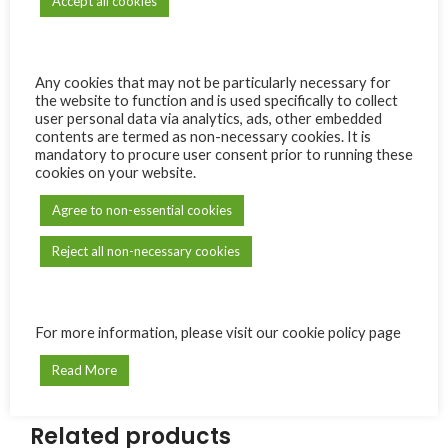
Accept all cookies
SKU:
SB05
Category:
The Bible Society of Mauritius
Any cookies that may not be particularly necessary for
the website to function and is used specifically to collect
Share:
user personal data via analytics, ads, other embedded
contents are termed as non-necessary cookies. It is
mandatory to procure user consent prior to running these
Reviews (0)
cookies on your website.
Only logged in customers who have purchased this product
Agree to non-essential cookies
may leave a review.
Reject all non-necessary cookies
Reviews
There are no reviews yet.
For more information, please visit our cookie policy page
Read More
Related products