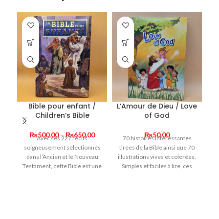
Bible pour enfant /
L’Amour de Dieu / Love
Children’s Bible
of God
Price
₨
500.00
–
₨
650.00
₨
50.00
Avec ses 227 récits
70 histoires intéressantes
l
range:
soigneusement sélectionnés
tirées de la Bible ainsi que 70
₨500.00
dans l’Ancien et le Nouveau
illustrations vives et colorées.
through
Testament, cette Bible est une
Simples et faciles à lire, ces
₨650.00
porte d’entrée idéale pour
histoires donnent vie à la Bible
Un
découvrir l’histoire de Dieu
!
j
avec les hommes.