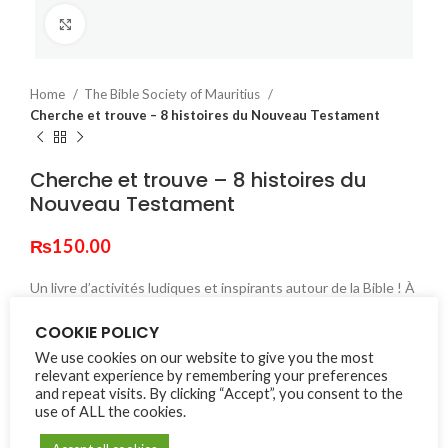
Click to enlarge
Home
The Bible Society of Mauritius
Cherche et trouve – 8 histoires du Nouveau Testament
Cherche et trouve – 8 histoires du
Nouveau Testament
₨
150.00
Un livre d’activités ludiques et inspirants autour de la Bible ! À
travers des illustrations fraîches et pleines d’humour, les
COOKIE POLICY
enfants plongent dans un univers joyeux et créatif, où chaque
page réserve une surprise.
We use cookies on our website to give you the most
relevant experience by remembering your preferences
Out of stock
and repeat visits. By clicking “Accept”, you consent to the
use of ALL the cookies.
Compare
Add to wishlist