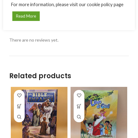
Only logged in customers who have purchased this product
For more information, please visit our cookie policy page
may leave a review.
Read More
Reviews
There are no reviews yet.
Related products