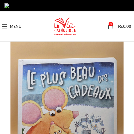
0
MENU
₨
0.00