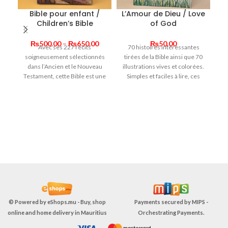
Bible pour enfant /
L’Amour de Dieu / Love
Children’s Bible
of God
Price
₨
500.00
–
₨
650.00
₨
50.00
Avec ses 227 récits
70 histoires intéressantes
l
range:
soigneusement sélectionnés
tirées de la Bible ainsi que 70
₨500.00
dans l’Ancien et le Nouveau
illustrations vives et colorées.
through
Testament, cette Bible est une
Simples et faciles à lire, ces
₨650.00
porte d’entrée idéale pour
histoires donnent vie à la Bible
Un
découvrir l’histoire de Dieu
!
j
avec les hommes.
d
ve
la
fa
s
A
© Powered by
eShops.mu - Buy, shop
Payments secured by
MIPS -
p
online and home delivery in Mauritius
Orchestrating Payments
.