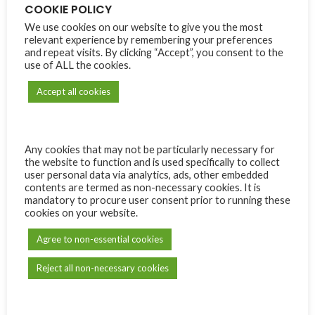
COOKIE POLICY
et une belle façon de tisser un lien parent-enfant autour de
We use cookies on our website to give you the most
la magie de Noël.
relevant experience by remembering your preferences
and repeat visits. By clicking “Accept”, you consent to the
use of ALL the cookies.
Une histoire pleine de tendresse pour redécouvrir le vrai sens
de Noël – Un cadeau parfait pour transmettre l’essentiel.
Accept all cookies
1 in stock
Alternative:
ADD TO CART
Any cookies that may not be particularly necessary for
the website to function and is used specifically to collect
Compare
Add to wishlist
user personal data via analytics, ads, other embedded
contents are termed as non-necessary cookies. It is
mandatory to procure user consent prior to running these
SKU:
SB16
cookies on your website.
Category:
The Bible Society of Mauritius
Agree to non-essential cookies
Share:
Reject all non-necessary cookies
Reviews (0)